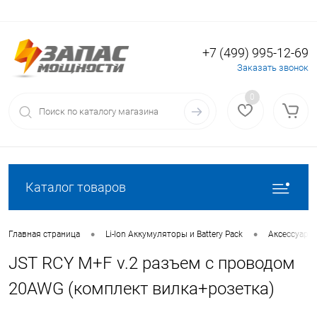
+7 (499) 995-12-69
Вход
Регистрация
Заказать звонок
0
Каталог товаров
•
•
Главная страница
Li-Ion Аккумуляторы и Battery Pack
Аксессуары 
JST RCY M+F v.2 разъем с проводом
20AWG (комплект вилка+розетка)