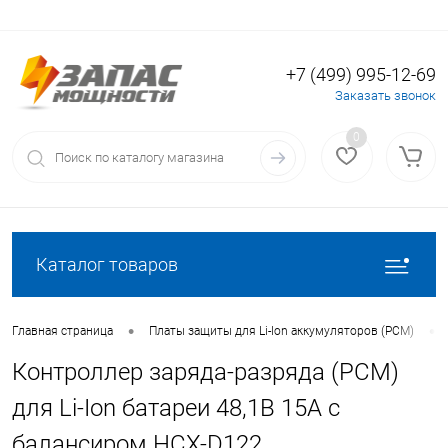
+7 (499) 995-12-69
Вход
Регистрация
Заказать звонок
0
Каталог товаров
•
•
Главная страница
Платы защиты для Li-Ion аккумуляторов (PCM)
Контроллер заряда-разряда (PCM)
для Li-Ion батареи 48,1В 15A с
балансиром HCX-D122