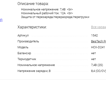
Описание товара:
Номинальное напряжение: 7,4В <br>
Номинальный рабочий ток: 12А <br>
Защита от перезаряда/переразряда/перегрузки
Характеристики:
Все хара
Артикул
1542
Производитель
BesTech P
Модель
HCX-D241
Балансир
нет
Термодатчик
нет
Номинальное напряжение
7,4В (2S)
Напряжение зарядки, В
8,4 (CC/CV