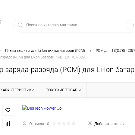
9
•
•
Платы защиты для Li-Ion аккумуляторов (PCM)
PCM для 1S(3,7В) - 2S(7
азряда (PCM) для Li-Ion батареи 7,4В 12А HCX-D241
 заряда-разряда (PCM) для Li-Ion бата
ХАРАКТЕРИСТИКИ
ПОХОЖИЕ ТОВАРЫ
Отзывов: 0
Добавить отзыв