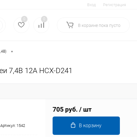
Вход
Регистрация
0
0
В корзине
пока
пусто
•
,4В)
реи 7,4В 12А HCX-D241
705 руб.
/ шт
В корзину
Артикул:
1542