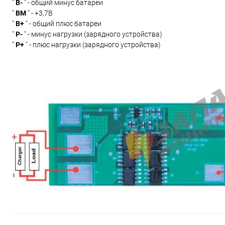
"
B-
" - общий минус батареи
"
BM
" - +3,7В
"
B+
" - общий плюс батареи
"
P-
" - минус нагрузки (зарядного устройства)
"
P+
" - плюс нагрузки (зарядного устройства)