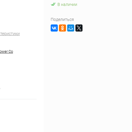
В наличии
Поделиться
ктеристики
ower Co
)