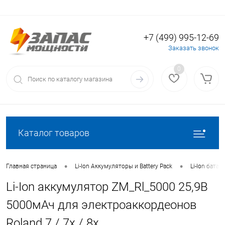
+7 (499) 995-12-69
Вход
Регистрация
Заказать звонок
0
Каталог товаров
•
•
Главная страница
Li-Ion Аккумуляторы и Battery Pack
Li-Ion батаре
Li-Ion аккумулятор ZM_Rl_5000 25,9В
5000мАч для электроаккордеонов
Roland 7 / 7x / 8x