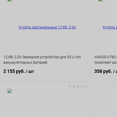
12,6В; 2,0А Зарядное устройство для 3S Li-Ion
AMASS XT60 
аккумуляторных батарей
(комплект ви
2 155 руб.
358 руб.
/ шт
/
В корзину
К сравнению
К сравнен
В избранное
В наличии
В избранн