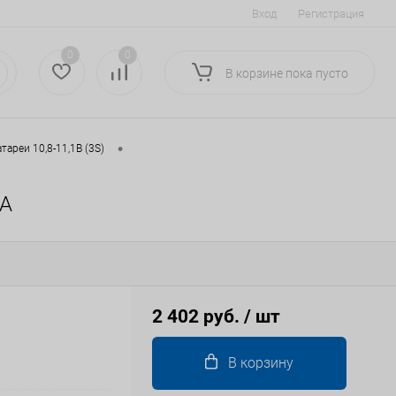
Вход
Регистрация
0
0
В корзине
пока
пусто
•
тареи 10,8-11,1В (3S)
4A
2 402 руб.
/ шт
В корзину