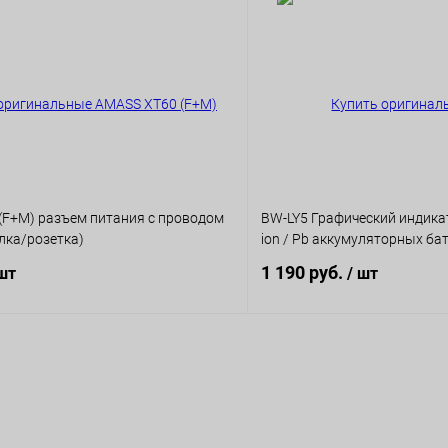
(F+M) разъем питания c проводом
BW-LY5 Графический индика
лка/розетка)
ion / Pb аккумуляторных ба
1 190 руб.
 шт
/ шт
В корзину
В корз
ию
К сравнению
ое
В наличии
В избранное