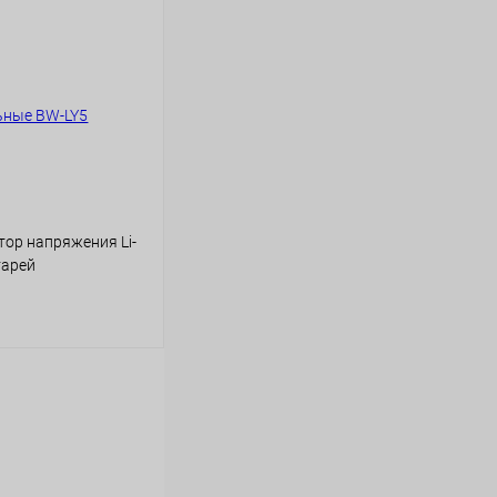
тор напряжения Li-
тарей
ину
В наличии