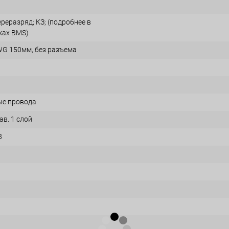
реразряд; КЗ; (подробнее в
ках BMS)
G 150мм, без разъема
ые провода
в. 1 слой
8