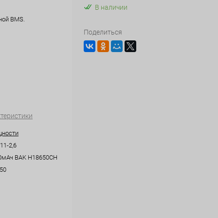
В наличии
нной BMS.
Поделиться
ктеристики
щности
1-2,6
0мАч BAK H18650CH
50