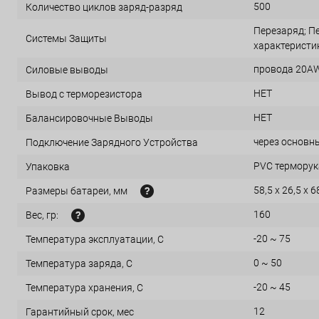
500
Количество циклов заряд-разряд
Перезаряд; Пе
Системы Защиты
характеристи
провода 20AW
Силовые выводы
НЕТ
Вывод с терморезистора
НЕТ
Балансировочные Выводы
через основн
Подключение Зарядного Устройства
PVC терморука
Упаковка
58,5 x 26,5 x 6
Размеры батареи, мм
160
Вес, гр:
-20 ~ 75
Температура эксплуатации, С
0 ~ 50
Температура заряда, С
-20 ~ 45
Температура хранения, С
12
Гарантийный срок, мес