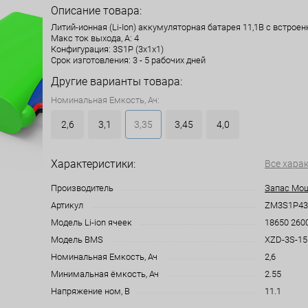
Описание товара:
Литий-ионная (Li-Ion) аккумуляторная батарея 11,1В с встрое
Макс ток выхода, А: 4
Конфигурация: 3S1P (3x1x1)
Срок изготовления: 3 - 5 рабочих дней
Другие варианты товара:
Номинальная Емкость, Ач:
2,6
3,1
3,35
3,45
4,0
Характеристики:
Все хара
Производитель
Запас Мо
Артикул
ZM3S1P431
Модель Li-ion ячеек
18650 260
Модель BMS
XZD-3S-15
Номинальная Емкость, Ач
2,6
Минимальная ёмкость, Ач
2.55
Напряжение ном, В
11.1