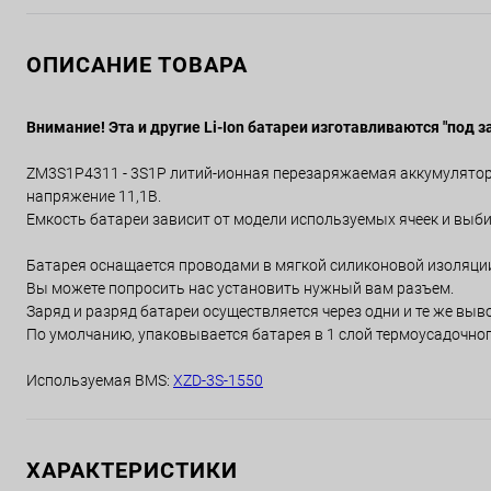
ОПИСАНИЕ ТОВАРА
Внимание! Эта и другие Li-Ion батареи изготавливаются "под з
ZM3S1P4311 - 3S1P литий-ионная перезаряжаемая аккумуляторн
напряжение 11,1В.
Емкость батареи зависит от модели используемых ячеек и выби
Батарея оснащается проводами в мягкой силиконовой изоляци
Вы можете попросить нас установить нужный вам разъем.
Заряд и разряд батареи осуществляется через одни и те же выв
По умолчанию, упаковывается батарея в 1 слой термоусадочног
Используемая BMS:
XZD-3S-1550
ХАРАКТЕРИСТИКИ