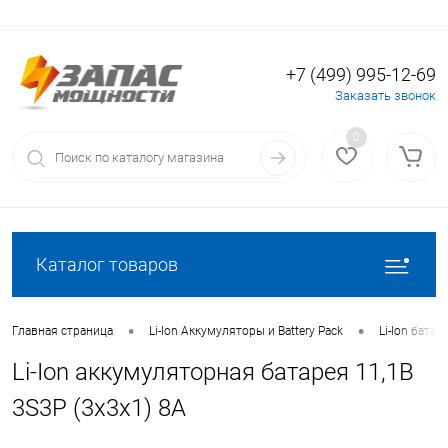
+7 (499) 995-12-69
Вход
Регистрация
Заказать звонок
0
Каталог товаров
•
•
Главная страница
Li-Ion Аккумуляторы и Battery Pack
Li-Ion батаре
Li-Ion аккумуляторная батарея 11,1В
3S3P (3x3x1) 8A