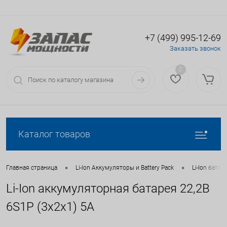
+7 (499) 995-12-69
Вход
Регистрация
Заказать звонок
0
Каталог товаров
•
•
Главная страница
Li-Ion Аккумуляторы и Battery Pack
Li-Ion батаре
Li-Ion аккумуляторная батарея 22,2В
6S1P (3x2x1) 5A