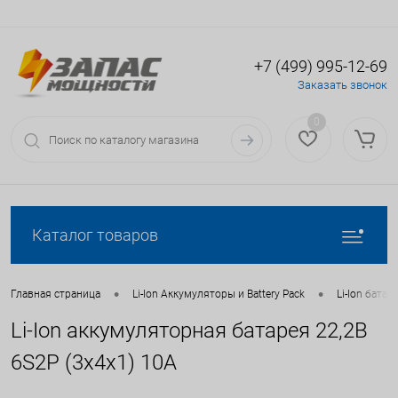
+7 (499) 995-12-69
Вход
Регистрация
Заказать звонок
0
Каталог товаров
•
•
Главная страница
Li-Ion Аккумуляторы и Battery Pack
Li-Ion батаре
Li-Ion аккумуляторная батарея 22,2В
6S2P (3x4x1) 10A