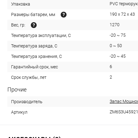
PVC терморука
Упаковка
190 х 72 х 43
Размеры батареи, мм
1270
Вес, гр:
-20 ~ 75
Температура эксплуатации, С
0 ~ 50
Температура заряда, С
-20 ~ 45
Температура хранения, С
6
Гарантийный срок, мес
2
Срок службы, лет
Прочие
Запас Мощно
Производитель
ZM6S3U45921
Артикул