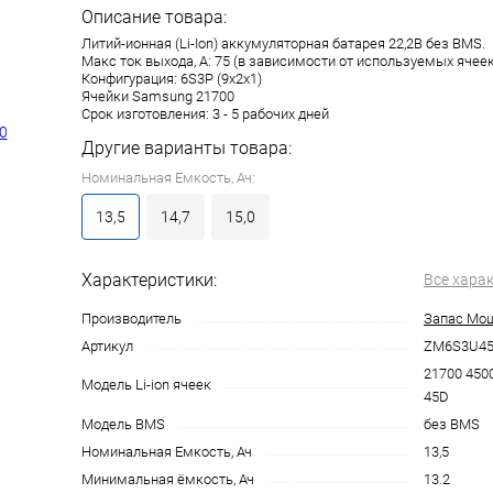
Описание товара:
Литий-ионная (Li-Ion) аккумуляторная батарея 22,2В без BMS.
Макс ток выхода, А: 75 (в зависимости от используемых ячеек
Конфигурация: 6S3P (9x2x1)
Ячейки Samsung 21700
Срок изготовления: 3 - 5 рабочих дней
Другие варианты товара:
Номинальная Емкость, Ач:
13,5
14,7
15,0
Характеристики:
Все хара
Производитель
Запас Мо
Артикул
ZM6S3U459
21700 450
Модель Li-ion ячеек
45D
Модель BMS
без BMS
Номинальная Емкость, Ач
13,5
Минимальная ёмкость, Ач
13.2