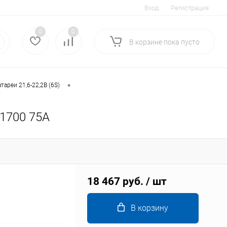
Вход
Регистрация
0
0
В корзине
пока
пусто
•
тареи 21,6-22,2В (6S)
21700 75А
18 467 руб.
/ шт
В корзину