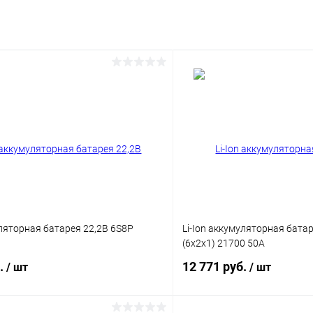
ию
К сравнению
ое
В наличии
В избранное
Напряжение, В:
7,4
уляторная батарея 22,2В 6S8P
Li-Ion аккумуляторная бата
(6x2x1) 21700 50А
б.
12 771 руб.
/ шт
/ шт