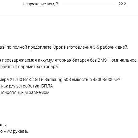
Напряжение ном, В
22.2
аз" по полной предоплате. Срок изготовления 3-5 рабочих дней.
 перезаряжаемая аккумуляторная батарея без BMS. Номинальное 
рается в параметрах товара.
змера 21700 BAK 45D и Samsung 50S емкостью 4500-5000мАч
как р/у устройства, БПЛА
лансировочным разъемом
оды.
о PVC рукава.