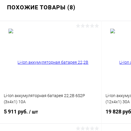
ПОХОЖИЕ ТОВАРЫ (8)
К сравнению
К сравнен
В избранное
В наличии
В избранн
Li-Ion аккумуляторная батарея 22,2В 6S2P
Li-Ion аккум
(3x4x1) 10A
(12x4x1) 30A
5 911 руб.
19 828 ру
/ шт