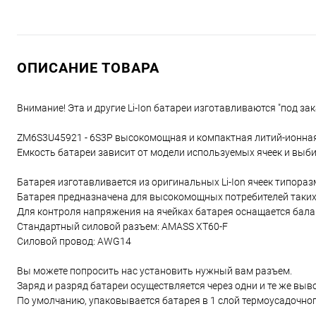
ОПИСАНИЕ ТОВАРА
Внимание! Эта и другие Li-Ion батареи изготавливаются "под зак
ZM6S3U45921 - 6S3P высокомощная и компактная литий-ионная
Емкость батареи зависит от модели используемых ячеек и выби
Батарея изготавливается из оригинальных Li-Ion ячеек типора
Батарея предназначена для высокомощных потребителей таких 
Для контроля напряжения на ячейках батарея оснащается ба
Стандартный силовой разъем: AMASS XT60-F
Силовой провод: AWG14
Вы можете попросить нас установить нужный вам разъем.
Заряд и разряд батареи осуществляется через одни и те же выв
По умолчанию, упаковывается батарея в 1 слой термоусадочног