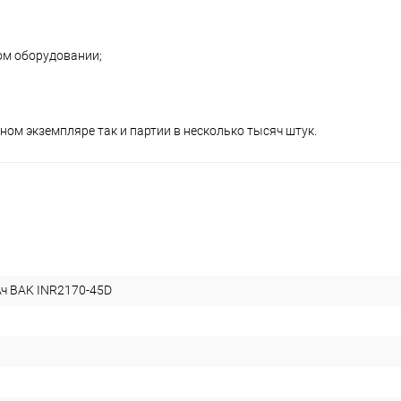
ом оборудовании;
ном экземпляре так и партии в несколько тысяч штук.
ч BAK INR2170-45D