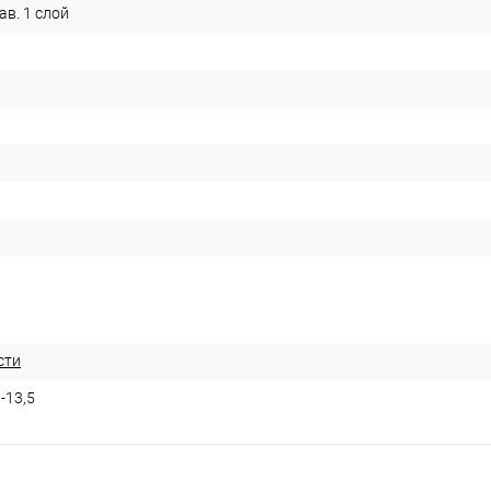
в. 1 слой
сти
-13,5