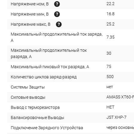
22.2
Напряжение ном, В
16.8
Напряжение мин, В
25.2
Напряжение макс, В
Максимальный продолжительный ток заряда,
7.35
А
Максимальный продолжительный ток
30
разряда, А
75
Максимальный пиковый ток разряда, А
500
Количество циклов заряд-разряд
нет
Системы Защиты
AMASS XT60-
Силовые выводы
НЕТ
Вывод с терморезистора
JST XHP-7
Балансировочные Выводы
через основн
Подключение Зарядного Устройства