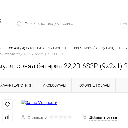
9
•
•
•
Li-Ion Аккумуляторы и Battery Pack
Li-Ion батареи (Battery Pack)
Ба
я батарея 22,2В 6S3P (9x2x1) 21700 75А
умуляторная батарея 22,2В 6S3P (9x2x1) 
ХАРАКТЕРИСТИКИ
АКСЕССУАРЫ
ПОХОЖИЕ ТОВАРЫ
Отзывов: 0
Добавить отзыв