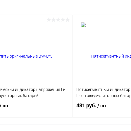
ческий индикатор напряжения Li-
Пятисегментный индикатор 
умуляторных батарей
Li-ion аккумуляторных бата
481 руб.
/ шт
/ шт
В корзину
В корз