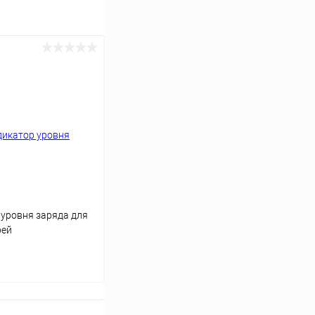
уровня заряда для
рей
ину