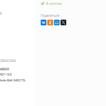
В наличии
)
Поделиться
ктеристики
щности
21-13,5
0мАч BAK INR2170-