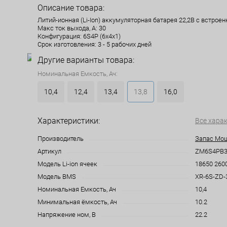
Описание товара:
Литий-ионная (Li-Ion) аккумуляторная батарея 22,2В с встрое
Макс ток выхода, А: 30
Конфигурация: 6S4P (6x4x1)
Срок изготовления: 3 - 5 рабочих дней
Другие варианты товара:
Номинальная Емкость, Ач:
10,4
12,4
13,4
13,8
16,0
Характеристики:
Все хара
Производитель
Запас Мо
Артикул
ZM6S4PB30
Модель Li-ion ячеек
18650 260
Модель BMS
XR-6S-ZD-
Номинальная Емкость, Ач
10,4
Минимальная ёмкость, Ач
10.2
Напряжение ном, В
22.2