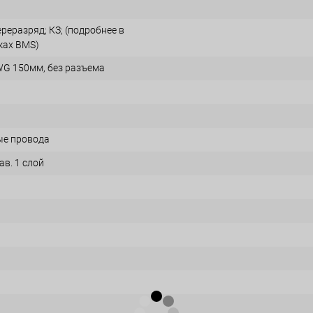
реразряд; КЗ; (подробнее в
ках BMS)
G 150мм, без разъема
ые провода
в. 1 слой