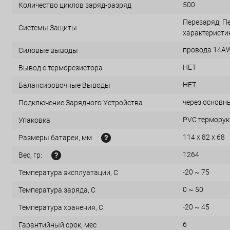
500
Количество циклов заряд-разряд
Перезаряд; Пе
Системы Защиты
характеристи
провода 14AW
Силовые выводы
НЕТ
Вывод с терморезистора
НЕТ
Балансировочные Выводы
через основн
Подключение Зарядного Устройства
PVC терморука
Упаковка
114 x 82 x 68
Размеры батареи, мм
1264
Вес, гр:
-20 ~ 75
Температура эксплуатации, С
0 ~ 50
Температура заряда, С
-20 ~ 45
Температура хранения, С
6
Гарантийный срок, мес