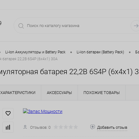
9
•
•
•
Li-Ion Аккумуляторы и Battery Pack
Li-Ion батареи (Battery Pack)
Ба
я батарея 22,2В 6S4P (6x4x1) 30A
умуляторная батарея 22,2В 6S4P (6x4x1) 
ХАРАКТЕРИСТИКИ
АКСЕССУАРЫ
ПОХОЖИЕ ТОВАРЫ
Отзывов: 0
Добавить отзыв