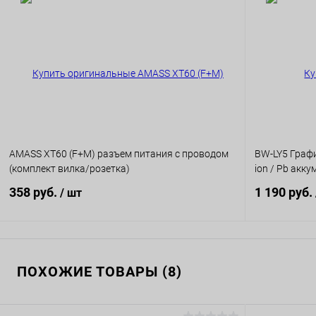
AMASS XT60 (F+M) разъем питания c проводом
BW-LY5 Графи
(комплект вилка/розетка)
ion / Pb акк
358 руб.
1 190 руб.
/ шт
В корзину
ПОХОЖИЕ ТОВАРЫ (8)
К сравнению
К сравнен
В избранное
В наличии
В избранн