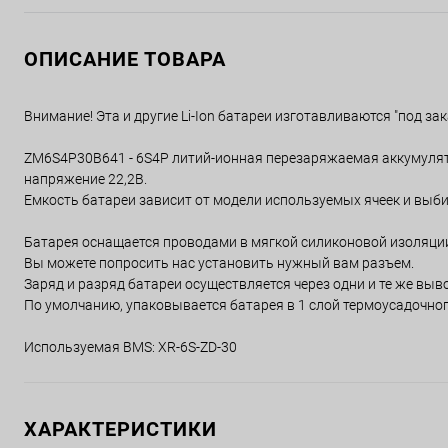
ОПИСАНИЕ ТОВАРА
Внимание! Эта и другие Li-Ion батареи изготавливаются "под зак
ZM6S4P30B641 - 6S4P литий-ионная перезаряжаемая аккумулят
напряжение 22,2В.
Емкость батареи зависит от модели используемых ячеек и выби
Батарея оснащается проводами в мягкой силиконовой изоляци
Вы можете попросить нас установить нужный вам разъем.
Заряд и разряд батареи осуществляется через одни и те же выв
По умолчанию, упаковывается батарея в 1 слой термоусадочног
Используемая BMS: XR-6S-ZD-30
ХАРАКТЕРИСТИКИ