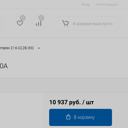
Вход
Регистрация
0
0
В корзине
пока
пусто
•
тареи 21,6-22,2В (6S)
30A
10 937 руб.
/ шт
В корзину