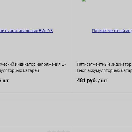
ческий индикатор напряжения Li-
Пятисегментный индикатор 
умуляторных батарей
Li-ion аккумуляторных бата
481 руб.
/ шт
/ шт
В корзину
В корз
ию
К сравнению
ое
В наличии
В избранное