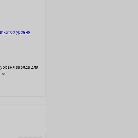
уровня заряда для
рей
ину
В наличии