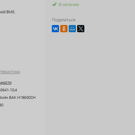
В наличии
нной BMS.
Поделиться
ктеристики
щности
641-10,4
0мАч BAK H18650CH
30