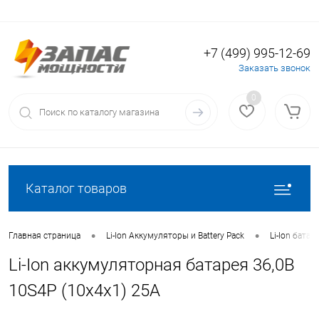
+7 (499) 995-12-69
Вход
Регистрация
Заказать звонок
0
Каталог товаров
•
•
Главная страница
Li-Ion Аккумуляторы и Battery Pack
Li-Ion батаре
Li-Ion аккумуляторная батарея 36,0В
10S4P (10x4x1) 25A