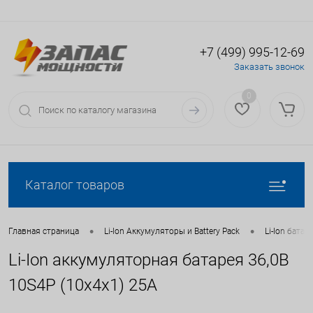
+7 (499) 995-12-69
Вход
Регистрация
Заказать звонок
0
Каталог товаров
•
•
Главная страница
Li-Ion Аккумуляторы и Battery Pack
Li-Ion батаре
Li-Ion аккумуляторная батарея 36,0В
10S4P (10x4x1) 25A