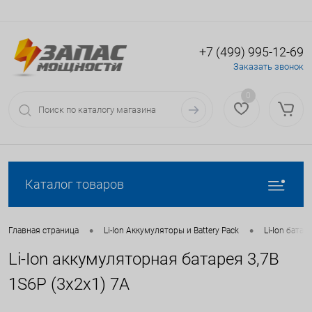
+7 (499) 995-12-69
Вход
Регистрация
Заказать звонок
0
Каталог товаров
•
•
Главная страница
Li-Ion Аккумуляторы и Battery Pack
Li-Ion батаре
Li-Ion аккумуляторная батарея 3,7В
1S6P (3x2x1) 7А