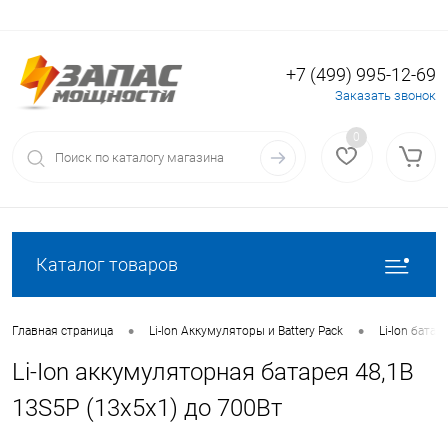
+7 (499) 995-12-69
Вход
Регистрация
Заказать звонок
0
Каталог товаров
•
•
Главная страница
Li-Ion Аккумуляторы и Battery Pack
Li-Ion батаре
Li-Ion аккумуляторная батарея 48,1В
13S5P (13x5x1) до 700Вт