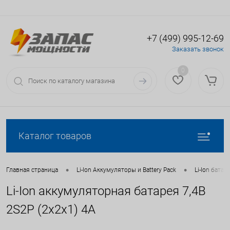
+7 (499) 995-12-69
Определение
Вход
Регистрация
Заказать звонок
0
Каталог товаров
•
•
Главная страница
Li-Ion Аккумуляторы и Battery Pack
Li-Ion батаре
Li-Ion аккумуляторная батарея 7,4В
2S2P (2x2x1) 4А