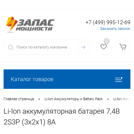
+7 (499) 995-12-69
Вход
Регистрация
Заказать звонок
0
Каталог товаров
•
•
Главная страница
Li-Ion Аккумуляторы и Battery Pack
Li-Ion батаре
Li-Ion аккумуляторная батарея 7,4В
2S3P (3x2x1) 8А