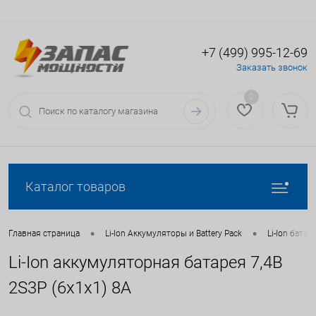
+7 (499) 995-12-69
Вход
Регистрация
Заказать звонок
0
Каталог товаров
•
•
Главная страница
Li-Ion Аккумуляторы и Battery Pack
Li-Ion батаре
Li-Ion аккумуляторная батарея 7,4В
2S3P (6x1x1) 8А