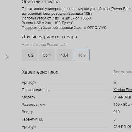
Описание товара:
Портативное универсальное зарядное устройство (Power Bank)
встроенная беспроводная зарядка 10Вт
Используется от 7 до 14 шт Li-Ion 18650
Выход USB х 2шт; USB Type-C
Поддержка быстрой зарядки Xiaomi, OPPO, VIVO
Другие варианты товара:
Номинальная Емкость, Ач:
18,2
36,4
43,4
46,9
Характеристики:
Все хара
Артикул
тп
Производитель
Xindao Elec
Модель
C14-PD-QI
Размеры, мм
169 х 80 х 
Вес, гр
910
Гарантия, м.
6
Артикул
C14-PD-QI