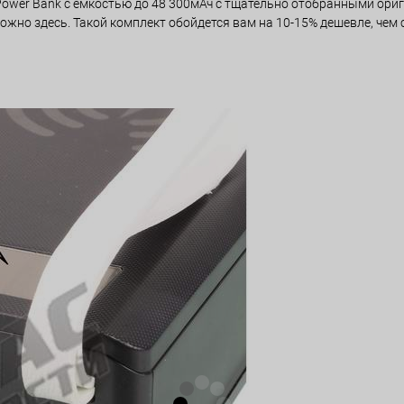
 Power Bank с емкостью до 48 300мАч с тщательно отобранными ор
ожно здесь. Такой комплект обойдется вам на 10-15% дешевле, чем