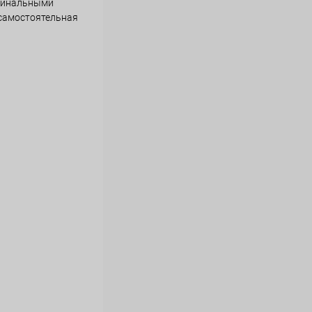
игинальными
 самостоятельная