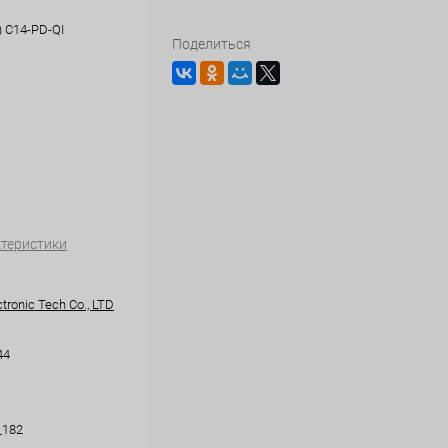
 C14-PD-QI
Поделиться
ктеристики
tronic Tech Co., LTD
44
_182