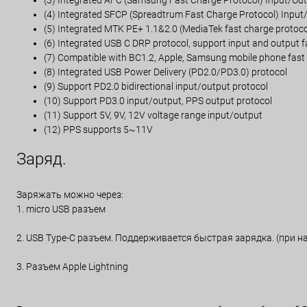
(3) Integrated AFC (Samsung Fast Charge Protocol) Input/Out
(4) Integrated SFCP (Spreadtrum Fast Charge Protocol) Input
(5) Integrated MTK PE+ 1.1&2.0 (MediaTek fast charge protoco
(6) Integrated USB C DRP protocol, support input and output 
(7) Compatible with BC1.2, Apple, Samsung mobile phone fast
(8) Integrated USB Power Delivery (PD2.0/PD3.0) protocol
(9) Support PD2.0 bidirectional input/output protocol
(10) Support PD3.0 input/output, PPS output protocol
(11) Support 5V, 9V, 12V voltage range input/output
(12) PPS supports 5~11V
Заряд.
Заряжать можно через:
1. micro USB разъем
2. USB Type-C разъем. Поддерживается быстрая зарядка. (при 
3. Разъем Apple Lightning