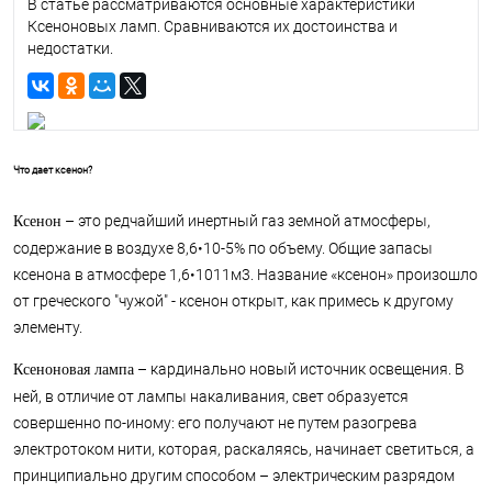
В статье рассматриваются основные характеристики
Ксеноновых ламп. Сравниваются их достоинства и
недостатки.
Что дает ксенон?
– это редчайший инертный газ земной атмосферы,
Ксенон
содержание в воздухе 8,6•10-5% по объему. Общие запасы
ксенона в атмосфере 1,6•1011м3. Название «ксенон» произошло
от греческого "чужой" - ксенон открыт, как примесь к другому
элементу.
– кардинально новый источник освещения. В
Ксеноновая лампа
ней, в отличие от лампы накаливания, свет образуется
совершенно по-иному: его получают не путем разогрева
электротоком нити, которая, раскаляясь, начинает светиться, а
принципиально другим способом – электрическим разрядом