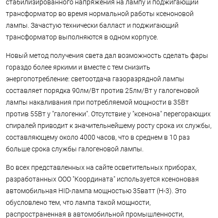
стабилизированного напряжения на лампу и поджигающий
трансформатор во время нормальной работы ксеноновой
лампы. Зачастую технически балласт и поджигающий
трансформатор выполняются в одном корпусе.
Новый метод получения света дал возможность сделать фары
гораздо более яркими и вместе с тем снизить
энергопотребление: светоотдача газоразрядной лампы
составляет порядка 90лм/Вт против 25лм/Вт у галогеновой
лампы накаливания при потребляемой мощности в 35Вт
против 55Вт у "галогенки". Отсутствие у "ксенона" перегорающих
спиралей приводит к значительнейшему росту срока их службы,
составляющему около 4000 часов, что в среднем в 10 раз
больше срока службы галогеновой лампы.
Во всех представленных на сайте осветительных приборах,
разработанных ООО "Координата" используется ксеноновая
автомобильная HID-лампа мощностью 35ватт (H-3). Это
обусловлено тем, что лампа такой мощности,
распространенная в автомобильной промышленности,