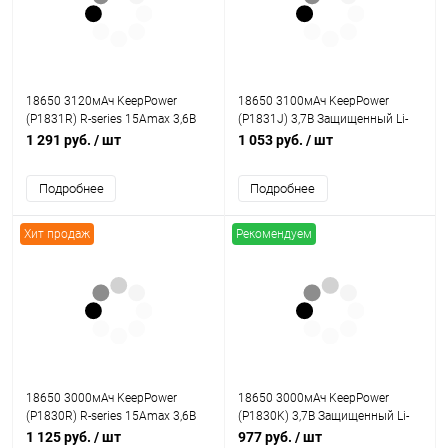
18650 3120мАч KeepPower
18650 3100мАч KeepPower
(P1831R) R-series 15Amax 3,6В
(P1831J) 3,7В Защищенный Li-
Высокомощный Защищенный
Ion аккумулятор
1 291 руб.
/ шт
1 053 руб.
/ шт
Li-Ion аккумулятор
Подробнее
Подробнее
Хит продаж
Рекомендуем
18650 3000мАч KeepPower
18650 3000мАч KeepPower
(P1830R) R-series 15Amax 3,6В
(P1830K) 3,7В Защищенный Li-
Высокомощный Защищенный
Ion аккумулятор
1 125 руб.
/ шт
977 руб.
/ шт