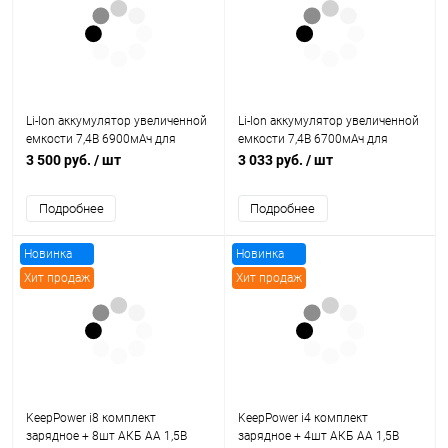
Li-Ion аккумулятор увеличенной
Li-Ion аккумулятор увеличенной
емкости 7,4В 6900мАч для
емкости 7,4В 6700мАч для
портативной аудио-колонки JBL
портативной аудио-колонки JBL
3 500 руб.
/ шт
3 033 руб.
/ шт
XTREME
XTREME
Подробнее
Подробнее
Новинка
Новинка
Хит продаж
Хит продаж
KeepPower i8 комплект
KeepPower i4 комплект
зарядное + 8шт АКБ AA 1,5В
зарядное + 4шт АКБ AA 1,5В