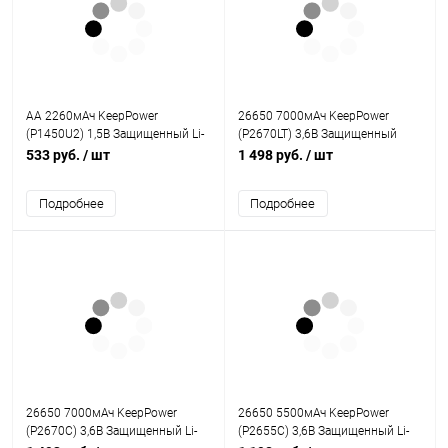
AA 2260мАч KeepPower
26650 7000мАч KeepPower
(P1450U2) 1,5В Защищенный Li-
(P2670LT) 3,6В Защищенный
Ion аккумулятор с встроенной
низкотемпературный Li-Ion
533 руб.
/ шт
1 498 руб.
/ шт
USB ЗУ
аккумулятор
Подробнее
Подробнее
26650 7000мАч KeepPower
26650 5500мАч KeepPower
(P2670C) 3,6В Защищенный Li-
(P2655C) 3,6В Защищенный Li-