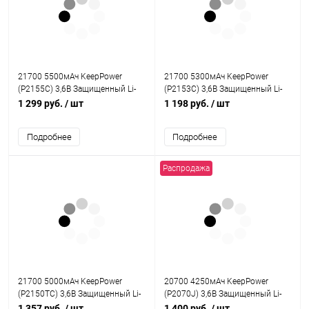
21700 5500мАч KeepPower
21700 5300мАч KeepPower
(P2155C) 3,6В Защищенный Li-
(P2153С) 3,6В Защищенный Li-
Ion аккумулятор
Ion аккумулятор
1 299 руб.
/ шт
1 198 руб.
/ шт
Подробнее
Подробнее
Распродажа
21700 5000мАч KeepPower
20700 4250мАч KeepPower
(P2150TC) 3,6В Защищенный Li-
(P2070J) 3,6В Защищенный Li-
Ion аккумулятор с встроенным
Ion аккумулятор
1 357 руб.
/ шт
1 400 руб.
/ шт