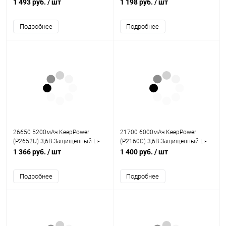
Ion аккумулятор
Ion аккумулятор
1 493 руб.
/ шт
1 198 руб.
/ шт
Подробнее
Подробнее
26650 5200мАч KeepPower
21700 6000мАч KeepPower
(P2652U) 3,6В Защищенный Li-
(P2160C) 3,6В Защищенный Li-
Ion аккумулятор с встроенным
Ion аккумулятор
1 366 руб.
/ шт
1 400 руб.
/ шт
USB ЗУ
Подробнее
Подробнее