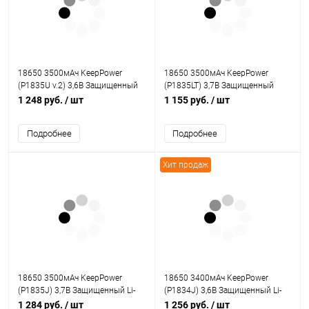
18650 3500мАч KeepPower
18650 3500мАч KeepPower
(P1835U v.2) 3,6В Защищенный
(P1835LT) 3,7В Защищенный
Li-Ion аккумулятор с
низкотемпературный Li-Ion акб
1 248 руб.
/ шт
1 155 руб.
/ шт
встроенным USB ЗУ
Подробнее
Подробнее
Хит продаж
18650 3500мАч KeepPower
18650 3400мАч KeepPower
(P1835J) 3,7В Защищенный Li-
(P1834J) 3,6В Защищенный Li-
Ion аккумулятор
Ion аккумулятор
1 284 руб.
/ шт
1 256 руб.
/ шт