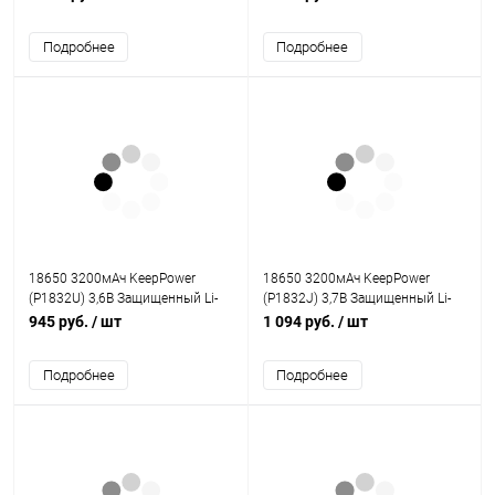
Подробнее
Подробнее
18650 3200мАч KeepPower
18650 3200мАч KeepPower
(P1832U) 3,6В Защищенный Li-
(P1832J) 3,7В Защищенный Li-
Ion аккумулятор с встроенным
Ion аккумулятор
945 руб.
/ шт
1 094 руб.
/ шт
USB ЗУ
Подробнее
Подробнее