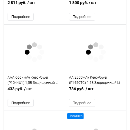
2400мАч
2400мАч
2 811 руб.
/ шт
1 800 руб.
/ шт
Подробнее
Подробнее
AAA 0667мАч KeepPower
AA 2500мАч KeepPower
(P1044U1) 1,5В Защищенный Li-
(P1450TC) 1,5В Защищенный Li-
Ion аккумулятор с встроенной
Ion аккумулятор с встроенной
433 руб.
/ шт
736 руб.
/ шт
USB ЗУ
USB ЗУ
Подробнее
Подробнее
Новинка