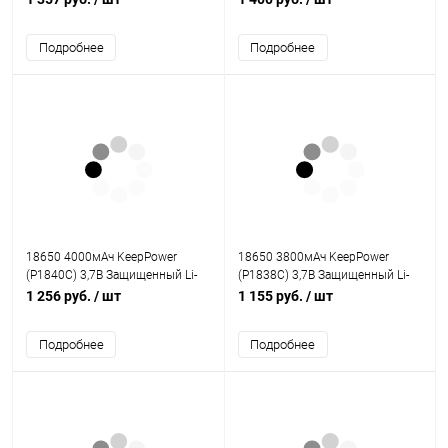
USB ЗУ
Подробнее
Подробнее
18650 4000мАч KeepPower
18650 3800мАч KeepPower
(P1840C) 3,7В Защищенный Li-
(P1838C) 3,7В Защищенный Li-
Ion аккумулятор
Ion аккумулятор
1 256 руб.
/ шт
1 155 руб.
/ шт
Подробнее
Подробнее