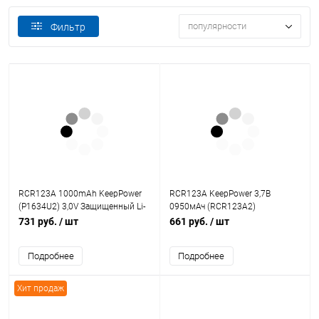
популярности
Фильтр
RCR123А 1000mAh KeepPower
RCR123A KeepPower 3,7В
(P1634U2) 3,0V Защищенный Li-
0950мАч (RCR123A2)
Ion АКБ с встроенной USB ЗУ
Защищенный Li-Ion аккумулятор
731 руб.
/ шт
661 руб.
/ шт
Подробнее
Подробнее
Хит продаж