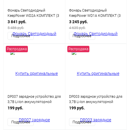
Фонарь Светодиодный
Фонарь Светодиодный
KeepPower WD2A КОМПЛЕКТ (3
KeepPower WD1A КОМПЛЕКТ (3
реж. 550Лм, ЗУ + АКБ)
реж. 500Лм, комплект ЗУ + АКБ)
3 841 руб.
3 245 руб.
5 486 руб.
4 635 руб.
Подробнее
Подробнее
Распродажа
Распродажа
DP007 зарядное устройство для
DP003 зарядное устройство для
3,7В Li-Ion аккумуляторной
3,7В Li-Ion аккумуляторной
батареи c USB
батареи c USB
199 руб.
199 руб.
Подробнее
Подробнее