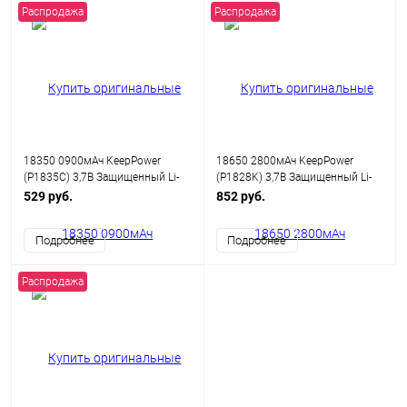
Распродажа
Распродажа
18350 0900мАч KeepPower
18650 2800мАч KeepPower
(P1835C) 3,7В Защищенный Li-
(P1828K) 3,7В Защищенный Li-
Ion аккумулятор
Ion аккумулятор
529 руб.
852 руб.
Подробнее
Подробнее
Распродажа