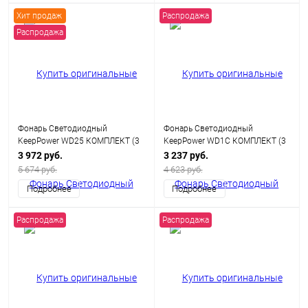
Хит продаж
Распродажа
Распродажа
Фонарь Светодиодный
Фонарь Светодиодный
KeepPower WD25 КОМПЛЕКТ (3
KeepPower WD1C КОМПЛЕКТ (3
реж. 980Лм, ЗУ + АКБ)
реж. 620Лм, комплект ЗУ + АКБ)
3 972 руб.
3 237 руб.
5 674 руб.
4 623 руб.
Подробнее
Подробнее
Распродажа
Распродажа