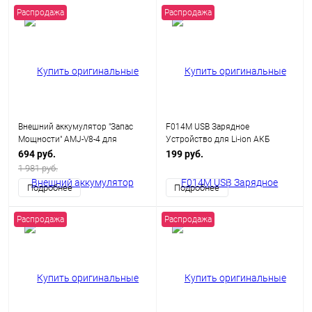
Распродажа
Распродажа
Внешний аккумулятор "Запас
F014M USB Зарядное
Мощности" AMJ-V8-4 для
Устройство для Li-ion АКБ
4х18650 (без аккумуляторов)
(вход/вых.:USB 5В)
694 руб.
199 руб.
1 981 руб.
Подробнее
Подробнее
Распродажа
Распродажа