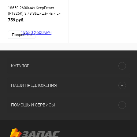
18650 2600мАч KeepPower
(P1826K) 3,7В Защищенный Li-
Ion аккумулятор
759 руб.
Подробнее
КАТАЛОГ
НАШИ ПРЕДЛОЖЕНИЯ
ПОМОЩЬ И СЕРВИСЫ