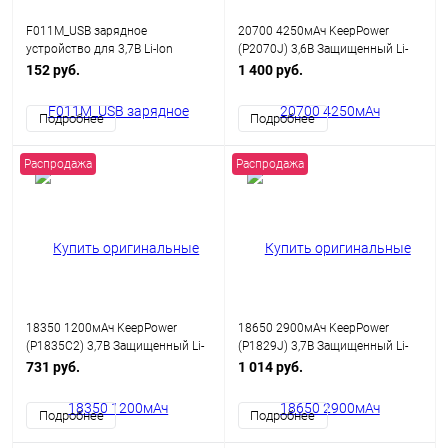
F011M_USB зарядное
20700 4250мАч KeepPower
устройство для 3,7В Li-Ion
(P2070J) 3,6В Защищенный Li-
аккумуляторной батареи
Ion аккумулятор
152 руб.
1 400 руб.
Подробнее
Подробнее
Распродажа
Распродажа
18350 1200мАч KeepPower
18650 2900мАч KeepPower
(P1835C2) 3,7В Защищенный Li-
(P1829J) 3,7В Защищенный Li-
Ion аккумулятор
Ion аккумулятор
731 руб.
1 014 руб.
Подробнее
Подробнее