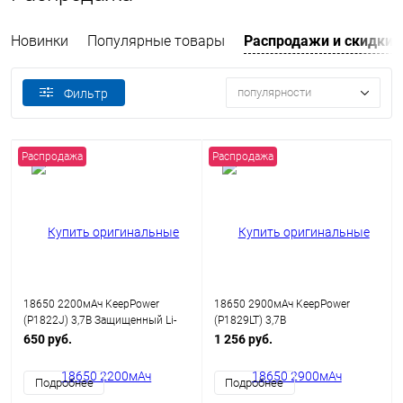
Новинки
Популярные товары
Распродажи и скидки
популярности
Фильтр
Распродажа
Распродажа
18650 2200мАч KeepPower
18650 2900мАч KeepPower
(P1822J) 3,7В Защищенный Li-
(P1829LT) 3,7В
Ion аккумулятор
Низкотемпературный
650 руб.
1 256 руб.
Защищенный Li-Ion аккумулятор
Подробнее
Подробнее