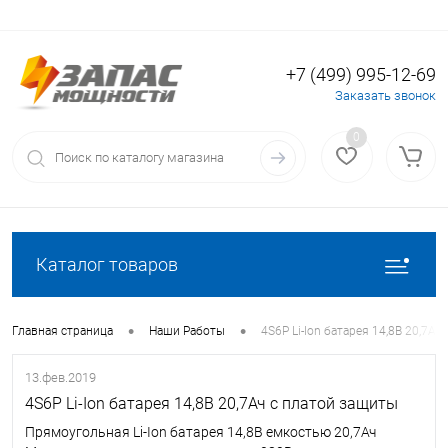
+7 (499) 995-12-69
Вход
Регистрация
Заказать звонок
0
Каталог товаров
•
•
Главная страница
Наши Работы
4S6P Li-Ion батарея 14,8В 20,7Ач
13.фев.2019
4S6P Li-Ion батарея 14,8В 20,7Ач с платой защиты
Прямоугольная Li-Ion батарея 14,8В емкостью 20,7Ач