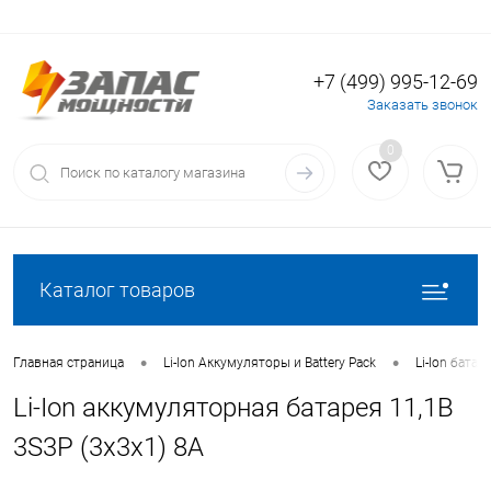
+7 (499) 995-12-69
Вход
Регистрация
Заказать звонок
0
Каталог товаров
•
•
Главная страница
Li-Ion Аккумуляторы и Battery Pack
Li-Ion батаре
Li-Ion аккумуляторная батарея 11,1В
3S3P (3x3x1) 8A