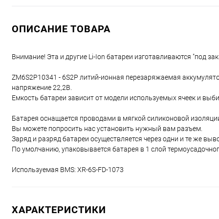
ОПИСАНИЕ ТОВАРА
Внимание! Эта и другие Li-Ion батареи изготавливаются "под зак
ZM6S2P10341 - 6S2P литий-ионная перезаряжаемая аккумулятор
напряжение 22,2В.
Емкость батареи зависит от модели используемых ячеек и выби
Батарея оснащается проводами в мягкой силиконовой изоляци
Вы можете попросить нас установить нужный вам разъем.
Заряд и разряд батареи осуществляется через одни и те же выв
По умолчанию, упаковывается батарея в 1 слой термоусадочног
Используемая BMS: XR-6S-FD-1073
ХАРАКТЕРИСТИКИ