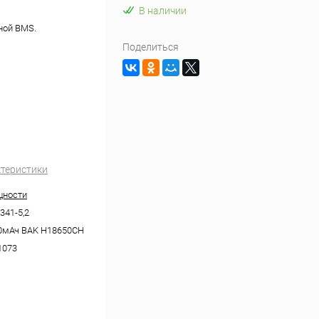
В наличии
нной BMS.
Поделиться
ктеристики
щности
41-5,2
0мАч BAK H18650CH
1073