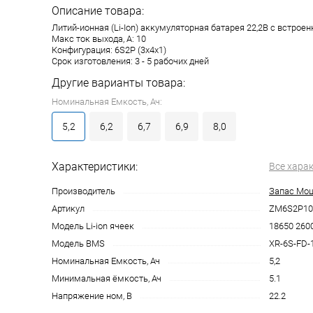
Описание товара:
Литий-ионная (Li-Ion) аккумуляторная батарея 22,2В с встрое
Макс ток выхода, А: 10
Конфигурация: 6S2P (3x4x1)
Срок изготовления: 3 - 5 рабочих дней
Другие варианты товара:
Номинальная Емкость, Ач:
5,2
6,2
6,7
6,9
8,0
Характеристики:
Все хара
Производитель
Запас Мо
Артикул
ZM6S2P103
Модель Li-ion ячеек
18650 260
Модель BMS
XR-6S-FD-
Номинальная Емкость, Ач
5,2
Минимальная ёмкость, Ач
5.1
Напряжение ном, В
22.2