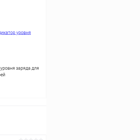
уровня заряда для
рей
ину
В наличии