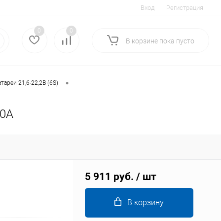
Вход
Регистрация
0
0
В корзине
пока
пусто
•
тареи 21,6-22,2В (6S)
10A
5 911 руб.
/ шт
В корзину