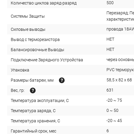
500
Количество циклов заряд-разряд
Перезаряд; Пе
Системы Защиты
характеристи
провода 18AW
Силовые выводы
НЕТ
Вывод с терморезистора
НЕТ
Балансировочные Выводы
через основн
Подключение Зарядного Устройства
PVC терморука
Упаковка
58,5 x 82 x 68
Размеры батареи, мм
631
Вес, гр:
-20 ~ 75
Температура эксплуатации, С
0 ~ 50
Температура заряда, С
-20 ~ 45
Температура хранения, С
6
Гарантийный срок, мес