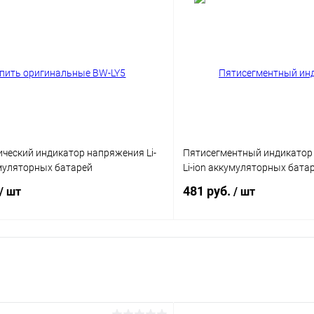
ческий индикатор напряжения Li-
Пятисегментный индикатор 
умуляторных батарей
Li-ion аккумуляторных бата
481 руб.
/ шт
/ шт
В корзину
В корз
ию
К сравнению
ое
В наличии
В избранное