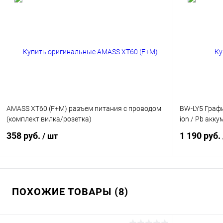
AMASS XT60 (F+M) разъем питания c проводом
BW-LY5 Графи
(комплект вилка/розетка)
ion / Pb акк
358 руб.
1 190 руб.
/ шт
В корзину
ПОХОЖИЕ ТОВАРЫ (8)
К сравнению
К сравнен
В избранное
В наличии
В избранн