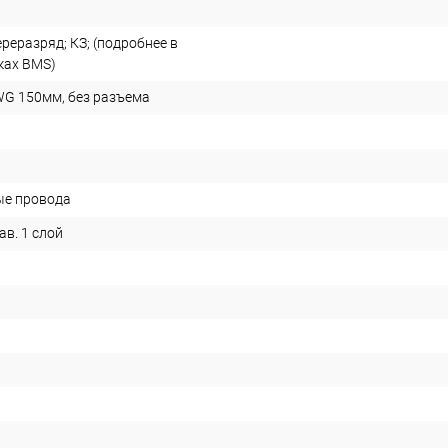
реразряд; КЗ; (подробнее в
ках BMS)
G 150мм, без разъема
ые провода
в. 1 слой