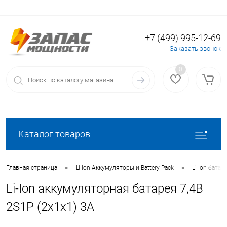
+7 (499) 995-12-69
Вход
Регистрация
Заказать звонок
0
Каталог товаров
•
•
Главная страница
Li-Ion Аккумуляторы и Battery Pack
Li-Ion батаре
Li-Ion аккумуляторная батарея 7,4В
2S1P (2x1x1) 3А