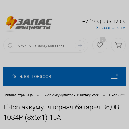
+7 (499) 995-12-69
Определение
Вход
Регистрация
Заказать звонок
0
Каталог товаров
•
•
Главная страница
Li-Ion Аккумуляторы и Battery Pack
Li-Ion батаре
Li-Ion аккумуляторная батарея 36,0В
10S4P (8x5x1) 15A