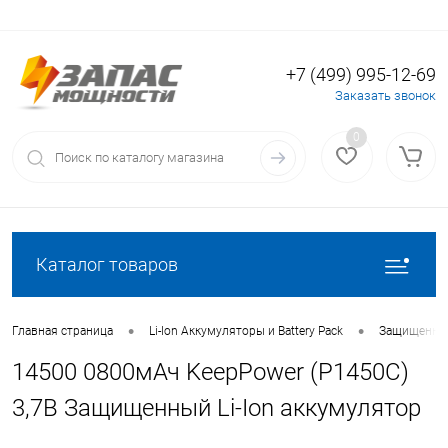
+7 (499) 995-12-69
Вход
Регистрация
Заказать звонок
0
Каталог товаров
•
•
Главная страница
Li-Ion Аккумуляторы и Battery Pack
Защищенные
14500 0800мАч KeepPower (P1450C)
3,7В Защищенный Li-Ion аккумулятор