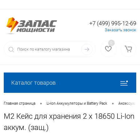
+7 (499) 995-12-69
Вход
Регистрация
Заказать звонок
0
Каталог товаров
•
•
Главная страница
Li-Ion Аккумуляторы и Battery Pack
Аксессуары 
M2 Кейс для хранения 2 х 18650 Li-Ion
аккум. (защ.)