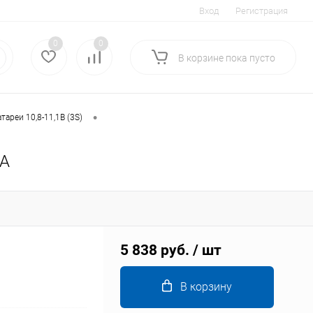
Вход
Регистрация
0
0
В корзине
пока
пусто
•
тареи 10,8-11,1В (3S)
8A
5 838 руб.
/ шт
В корзину