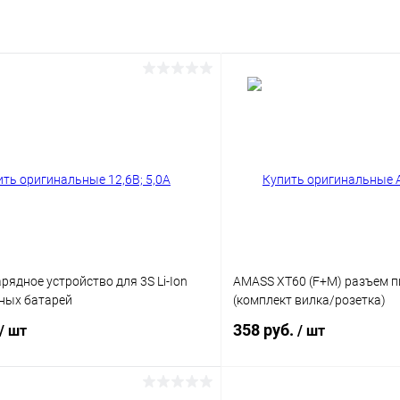
арядное устройство для 3S Li-Ion
AMASS XT60 (F+M) разъем п
ных батарей
(комплект вилка/розетка)
358 руб.
/ шт
/ шт