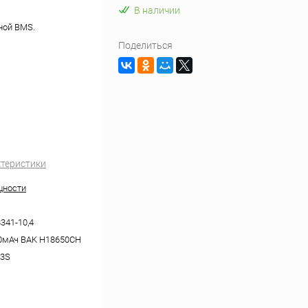
В наличии
нной BMS.
Поделиться
ктеристики
щности
41-10,4
0мАч BAK H18650CH
-3S