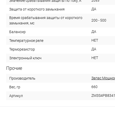
20±5
Значение срабатывания защиты по току, А
ДА
Защита от короткого замыкания
Время срабатывания защиты от короткого
200 - 500
замыкания, мс
ДА
Балансир
НЕТ
Температурное реле
ДА
Терморезистор
НЕТ
Электронный ключ
Прочие
Запас Мощно
Производитель
660
Вес, гр
ZM3S4PB8341
Артикул