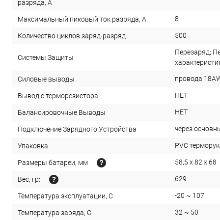
разряда, А
8
Максимальный пиковый ток разряда, А
500
Количество циклов заряд-разряд
Перезаряд; Пе
Системы Защиты
характеристи
провода 18AW
Силовые выводы
НЕТ
Вывод с терморезистора
НЕТ
Балансировочные Выводы
через основн
Подключение Зарядного Устройства
PVC терморука
Упаковка
58,5 x 82 x 68
Размеры батареи, мм
629
Вес, гр:
-20 ~ 107
Температура эксплуатации, С
32 ~ 50
Температура заряда, С