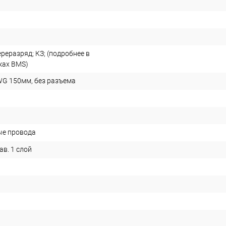
реразряд; КЗ; (подробнее в
ках BMS)
G 150мм, без разъема
ые провода
в. 1 слой