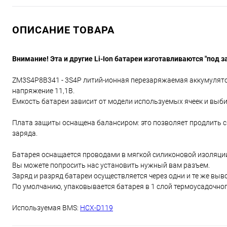
ОПИСАНИЕ ТОВАРА
Внимание! Эта и другие Li-Ion батареи изготавливаются "под з
ZM3S4P8B341 - 3S4P литий-ионная перезаряжаемая аккумулятор
напряжение 11,1В.
Емкость батареи зависит от модели используемых ячеек и выби
Плата защиты оснащена балансиром: это позволяет продлить с
заряда.
Батарея оснащается проводами в мягкой силиконовой изоляци
Вы можете попросить нас установить нужный вам разъем.
Заряд и разряд батареи осуществляется через одни и те же выв
По умолчанию, упаковывается батарея в 1 слой термоусадочног
Используемая BMS:
HCX-D119