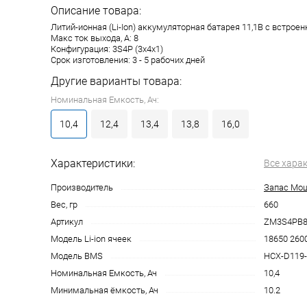
Описание товара:
Литий-ионная (Li-Ion) аккумуляторная батарея 11,1В с встрое
Макс ток выхода, А: 8
Конфигурация: 3S4P (3x4x1)
Срок изготовления: 3 - 5 рабочих дней
Другие варианты товара:
Номинальная Емкость, Ач:
10,4
12,4
13,4
13,8
16,0
Характеристики:
Все хара
Производитель
Запас Мо
Вес, гр
660
Артикул
ZM3S4PB83
Модель Li-ion ячеек
18650 260
Модель BMS
HCX-D119
Номинальная Емкость, Ач
10,4
Минимальная ёмкость, Ач
10.2