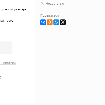
Недоступно
торов типоразмера
Поделиться
уляторов.
ктеристики
r