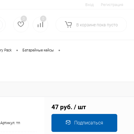
Вход
Регистрация
0
0
В корзине
пока
пусто
•
•
ry Pack
Батарейные кейсы
47 руб.
/ шт
Подписаться
Артикул:
тп