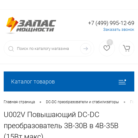
+7 (499) 995-12-69
Вход
Регистрация
Заказать звонок
0
Каталог товаров
•
•
Главная страница
DC-DC преобразователи и стабилизаторы
Пов
U002V Повышающий DC-DC
преобразователь 3В-30В в 4В-35В
(15Вт макс)