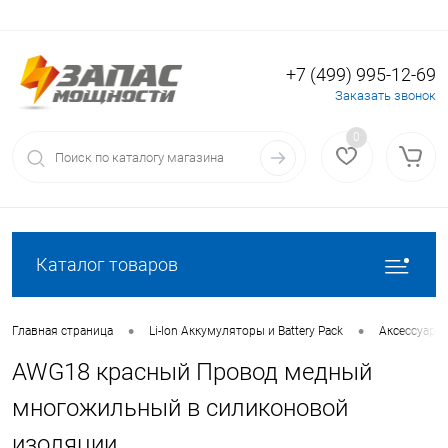
+7 (499) 995-12-69
Вход
Регистрация
Заказать звонок
0
Каталог товаров
•
•
Главная страница
Li-Ion Аккумуляторы и Battery Pack
Аксессуары 
AWG18 красный Провод медный
многожильный в силиконовой
изоляции