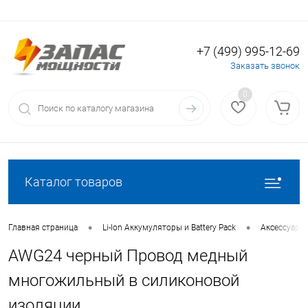
+7 (499) 995-12-69
Вход
Регистрация
Заказать звонок
0
Каталог товаров
•
•
Главная страница
Li-Ion Аккумуляторы и Battery Pack
Аксессуары 
AWG24 черный Провод медный
многожильный в силиконовой
изоляции