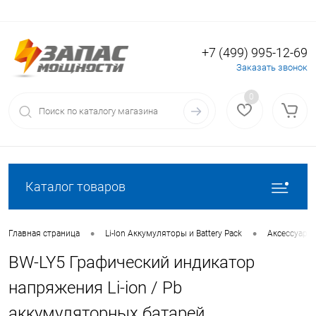
+7 (499) 995-12-69
Вход
Регистрация
Заказать звонок
0
Каталог товаров
•
•
Главная страница
Li-Ion Аккумуляторы и Battery Pack
Аксессуары 
BW-LY5 Графический индикатор
напряжения Li-ion / Pb
аккумуляторных батарей