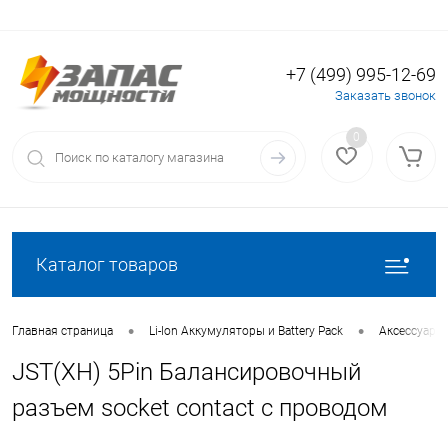
+7 (499) 995-12-69
Вход
Регистрация
Заказать звонок
0
Каталог товаров
•
•
Главная страница
Li-Ion Аккумуляторы и Battery Pack
Аксессуары 
JST(XH) 5Pin Балансировочный
разъем socket contact с проводом