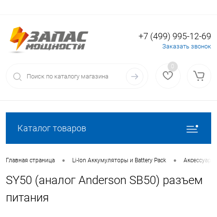
+7 (499) 995-12-69
Вход
Регистрация
Заказать звонок
0
Каталог товаров
•
•
Главная страница
Li-Ion Аккумуляторы и Battery Pack
Аксессуары 
SY50 (аналог Anderson SB50) разъем
питания