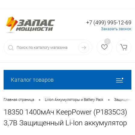
+7 (499) 995-12-69
Вход
Регистрация
Заказать звонок
0
Каталог товаров
•
•
Главная страница
Li-Ion Аккумуляторы и Battery Pack
Защищенные
18350 1400мАч KeepPower (P1835C3)
3,7В Защищенный Li-Ion аккумулятор