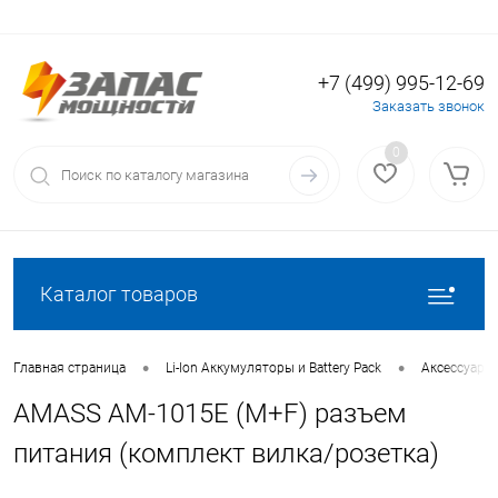
+7 (499) 995-12-69
Вход
Регистрация
Заказать звонок
0
Каталог товаров
•
•
Главная страница
Li-Ion Аккумуляторы и Battery Pack
Аксессуары 
AMASS AM-1015E (M+F) разъем
питания (комплект вилка/розетка)