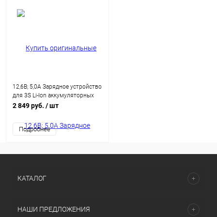
12,6В; 5,0А Зарядное устройство
для 3S Li-Ion аккумуляторных
батарей
2 849 руб.
/ шт
Подробнее
КАТАЛОГ
НАШИ ПРЕДЛОЖЕНИЯ