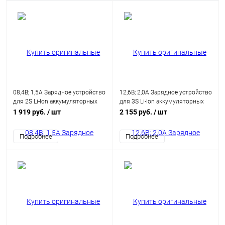
08,4В; 1,5А Зарядное устройство
12,6В; 2,0А Зарядное устройство
для 2S Li-Ion аккумуляторных
для 3S Li-Ion аккумуляторных
батарей
батарей
1 919 руб.
/ шт
2 155 руб.
/ шт
Подробнее
Подробнее