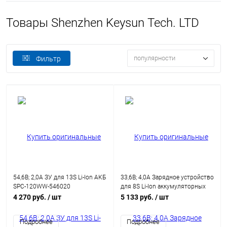
Товары Shenzhen Keysun Tech. LTD
популярности
Фильтр
54,6В; 2,0А ЗУ для 13S Li-Ion АКБ
33,6В; 4,0А Зарядное устройство
SPC-120WW-546020
для 8S Li-Ion аккумуляторных
батарей
4 270 руб.
/ шт
5 133 руб.
/ шт
Подробнее
Подробнее