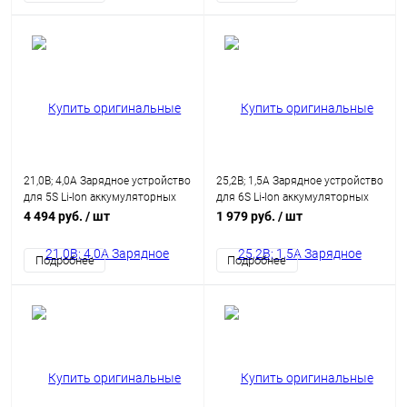
21,0В; 4,0А Зарядное устройство
25,2В; 1,5А Зарядное устройство
для 5S Li-Ion аккумуляторных
для 6S Li-Ion аккумуляторных
батарей
батарей
4 494 руб.
/ шт
1 979 руб.
/ шт
Подробнее
Подробнее