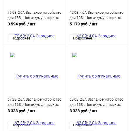
75,6В; 2,0А Зарядное устройство
42,0В; 4,0А Зарядное устройство
для 18S Li-Ion аккумуляторных
для 10S Li-Ion аккумуляторных
батарей
батарей
3 594 руб.
/ шт
5 179 руб.
/ шт
Подробнее
Подробнее
67,2В; 2,0А Зарядное устройство
63,0В; 2,0А Зарядное устройство
для 16S Li-Ion аккумуляторных
для 15S Li-Ion аккумуляторных
батарей
батарей
3 338 руб.
/ шт
3 338 руб.
/ шт
Подробнее
Подробнее