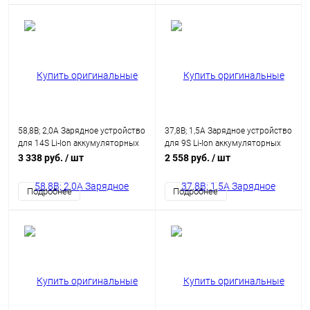
58,8В; 2,0А Зарядное устройство
37,8В; 1,5А Зарядное устройство
для 14S Li-Ion аккумуляторных
для 9S Li-Ion аккумуляторных
батарей
батарей
3 338 руб.
/ шт
2 558 руб.
/ шт
Подробнее
Подробнее