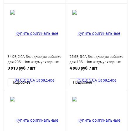
84,0В; 2,0А Зарядное устройство
75,6В; 5,0А Зарядное устройство
для 20S Li-Ion аккумуляторных
для 18S Li-Ion аккумуляторных
батарей
батарей
3 913 руб.
/ шт
4 980 руб.
/ шт
Подробнее
Подробнее