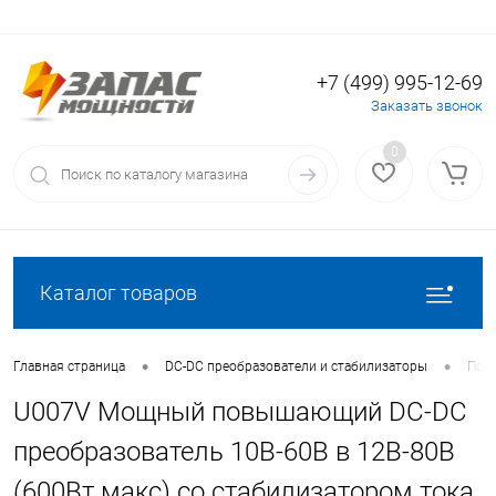
+7 (499) 995-12-69
Вход
Регистрация
Заказать звонок
0
Каталог товаров
•
•
Главная страница
DC-DC преобразователи и стабилизаторы
Пов
U007V Мощный повышающий DC-DC
преобразователь 10В-60В в 12В-80В
(600Вт макс) со стабилизатором тока